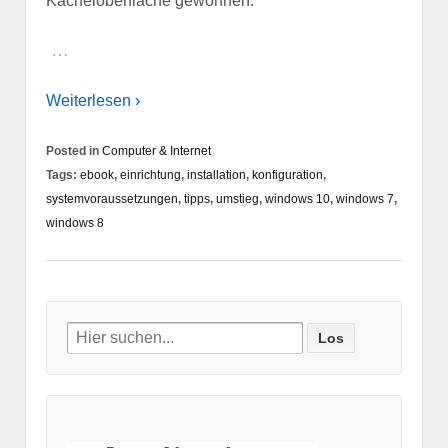
Kacheloberfläche gewöhnen.
…
Weiterlesen ›
Posted in
Computer & Internet
Tags:
ebook
,
einrichtung
,
installation
,
konfiguration
,
systemvoraussetzungen
,
tipps
,
umstieg
,
windows 10
,
windows 7
,
windows 8
Search
for: