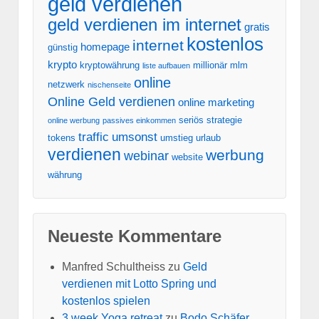
geld verdienen
geld verdienen im internet
gratis
kostenlos
internet
homepage
günstig
krypto
kryptowährung
millionär
mlm
liste aufbauen
online
netzwerk
nischenseite
Online Geld verdienen
online marketing
seriös
strategie
online werbung
passives einkommen
traffic
umsonst
tokens
umstieg
urlaub
verdienen
werbung
webinar
website
währung
Neueste Kommentare
Manfred Schultheiss
zu
Geld
verdienen mit Lotto Spring und
kostenlos spielen
3 week Yoga retreat
zu
Bodo Schäfer