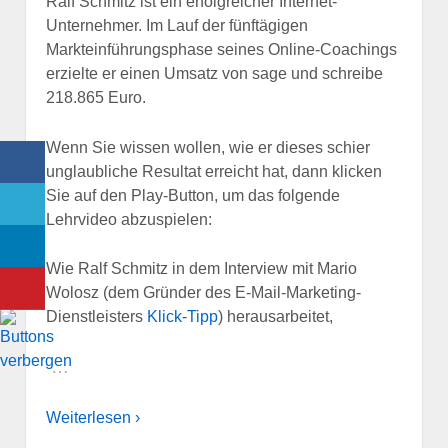
Ralf Schmitz ist ein erfolgreicher Internet-
Unternehmer. Im Lauf der fünftägigen
Markteinführungsphase seines Online-Coachings
erzielte er einen Umsatz von sage und schreibe
218.865 Euro.
Wenn Sie wissen wollen, wie er dieses schier
unglaubliche Resultat erreicht hat, dann klicken
Sie auf den Play-Button, um das folgende
Lehrvideo abzuspielen:
Wie Ralf Schmitz in dem Interview mit Mario
Wolosz (dem Gründer des E-Mail-Marketing-
Dienstleisters
Klick-Tipp
) herausarbeitet,
…
Weiterlesen ›