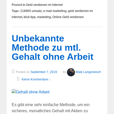
Posted in
Geld verdienen im Internet
Tags:
218865 umsatz
,
e-mail marketing
,
geld verdienen im
internet
,
klick tipp
,
marketing
,
Online Geld verdienen
Unbekannte
Methode zu mtl.
Gehalt ohne Arbeit
Posted on
September 7, 2019
by
Maik Langerwisch
Keine Kommentare ↓
Es gibt eine sehr einfache Methode, um ein
sicheres, monatliches Gehalt mit Aktien zu