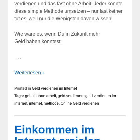
verdienen und das fast ohne Arbeit. Jeder könnte
diese simple Methode umsetzen – nur fast keiner
tut es, weil nur die Wenigsten davon wissen!
Wie wäre es, wenn Du in Zukunft mehr
Geld haben könntest,
…
Weiterlesen ›
Posted in
Geld verdienen im Internet
Tags:
gehalt ohne arbeit
,
geld verdienen
,
geld verdienen im
internet
,
internet
,
methode
,
Online Geld verdienen
Einkommen im