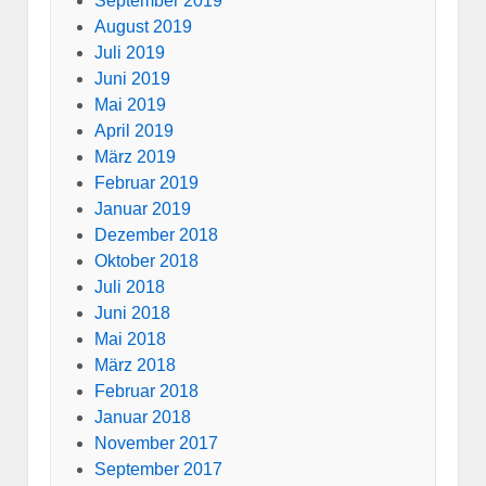
September 2019
August 2019
Juli 2019
Juni 2019
Mai 2019
April 2019
März 2019
Februar 2019
Januar 2019
Dezember 2018
Oktober 2018
Juli 2018
Juni 2018
Mai 2018
März 2018
Februar 2018
Januar 2018
November 2017
September 2017