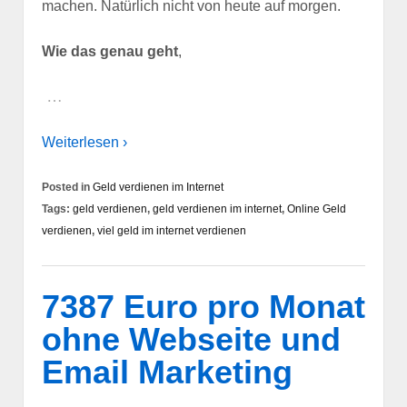
machen. Natürlich nicht von heute auf morgen.
Wie das genau geht
,
…
Weiterlesen ›
Posted in
Geld verdienen im Internet
Tags:
geld verdienen
,
geld verdienen im internet
,
Online Geld
verdienen
,
viel geld im internet verdienen
7387 Euro pro Monat
ohne Webseite und
Email Marketing