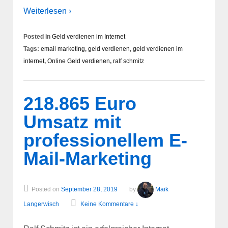
Weiterlesen ›
Posted in
Geld verdienen im Internet
Tags:
email marketing
,
geld verdienen
,
geld verdienen im
internet
,
Online Geld verdienen
,
ralf schmitz
218.865 Euro
Umsatz mit
professionellem E-
Mail-Marketing
Posted on
September 28, 2019
by
Maik
Langerwisch
Keine Kommentare ↓