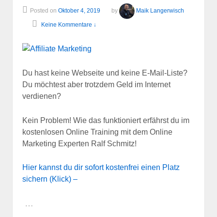
Posted on
Oktober 4, 2019
by
Maik Langerwisch
Keine Kommentare ↓
Du hast keine Webseite und keine E-Mail-Liste?
Du möchtest aber trotzdem Geld im Internet
verdienen?
Kein Problem! Wie das funktioniert erfährst du im
kostenlosen Online Training mit dem Online
Marketing Experten Ralf Schmitz!
Hier kannst du dir sofort kostenfrei einen Platz
sichern (Klick) –
…