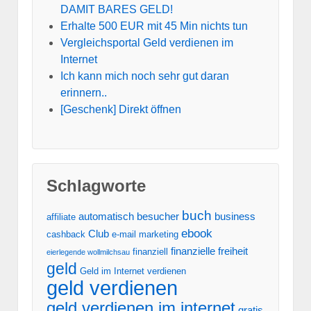
DAMIT BARES GELD!
Erhalte 500 EUR mit 45 Min nichts tun
Vergleichsportal Geld verdienen im
Internet
Ich kann mich noch sehr gut daran
erinnern..
[Geschenk] Direkt öffnen
Schlagworte
buch
automatisch
besucher
business
affiliate
ebook
Club
cashback
e-mail marketing
finanzielle freiheit
finanziell
eierlegende wollmilchsau
geld
Geld im Internet verdienen
geld verdienen
geld verdienen im internet
gratis