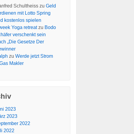
nfred Schultheiss
zu
Geld
rdienen mit Lotto Spring
d kostenlos spielen
week Yoga retreat
zu
Bodo
häfer verschenkt sein
ch „Die Gesetze Der
ewinner
alph
zu
Werde jetzt Strom
Gas Makler
chiv
ni 2023
rz 2023
ptember 2022
li 2022