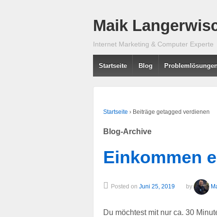
Maik Langerwisc
Internet Marketing & Computer Experte
Startseite
Blog
Problemlösunge
Startseite
›
Beiträge getagged verdienen
Blog-Archive
Einkommen er
Posted on
Juni 25, 2019
by
Ma
Du möchtest mit nur ca. 30 Minut