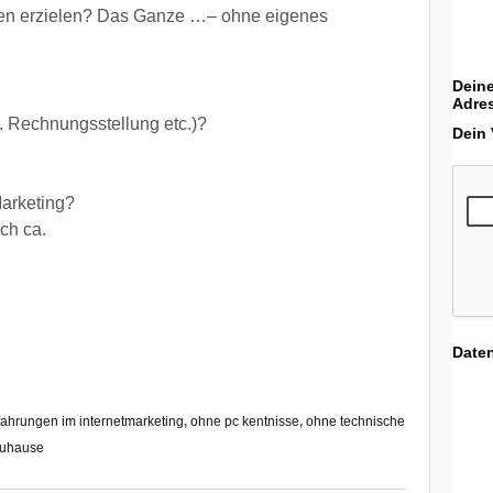
men erzielen? Das Ganze …– ohne eigenes
Deine
Adre
 Rechnungsstellung etc.)?
Dein
Marketing?
ch ca.
Date
fahrungen im internetmarketing
,
ohne pc kentnisse
,
ohne technische
zuhause