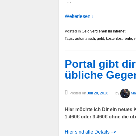
…
Weiterlesen ›
Posted in
Geld verdienen im Internet
Tags:
automatisch
,
geld
,
kostenlos
,
rente
,
v
Portal gibt di
übliche Gege
Posted on
Juli 28, 2018
by
Ma
Hier möchte ich Dir ein neues 
1.460€ oder 3.460€ ohne die üb
Hier sind alle Details –>