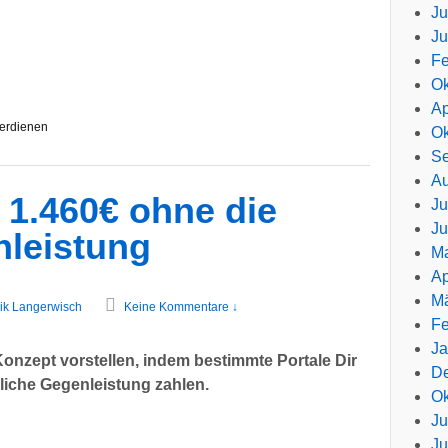
Ju
Ju
Fe
Ok
Ap
erdienen
Ok
Se
Au
r 1.460€ ohne die
Ju
Ju
nleistung
Ma
Ap
Mä
ik Langerwisch
Keine Kommentare ↓
Fe
Ja
Konzept vorstellen, indem bestimmte Portale Dir
D
liche Gegenleistung zahlen.
Ok
Ju
Ju