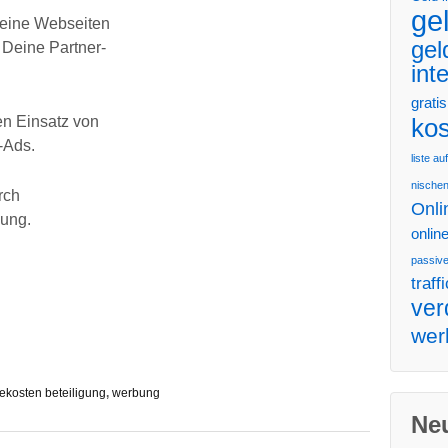
ge
Deine Webseiten
gel
Deine Partner-
int
gratis
en Einsatz von
kos
-Ads.
liste a
nischen
rch
Onli
gung.
onlin
passiv
traffi
ver
wer
ekosten beteiligung
,
werbung
Ne