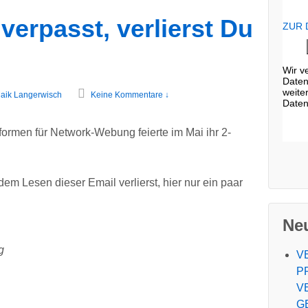
erpasst, verlierst Du
ZUR
Wir v
Daten
weite
aik Langerwisch
Keine Kommentare ↓
Daten
formen für Network-Webung feierte im Mai ihr 2-
 dem Lesen dieser Email verlierst, hier nur ein paar
Neu
g
V
P
V
G