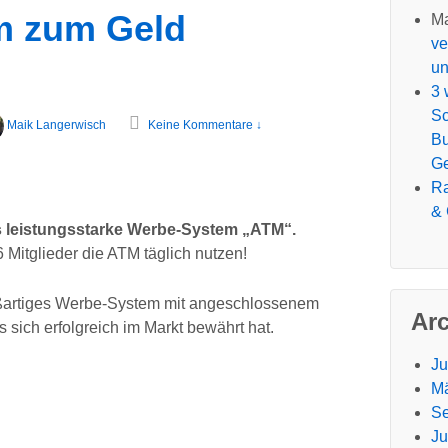
m zum Geld
Ma
ve
un
3 
Sc
Maik Langerwisch
Keine Kommentare ↓
Bu
G
R
& 
as leistungsstarke Werbe-System „ATM“.
 Mitglieder die ATM täglich nutzen!
roßartiges Werbe-System mit angeschlossenem
Ar
 sich erfolgreich im Markt bewährt hat.
Ju
Mä
Se
Ju