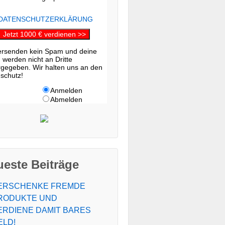
 DATENSCHUTZERKLÄRUNG
Jetzt 1000 € verdienen >>
ersenden kein Spam und deine
 werden nicht an Dritte
rgegeben. Wir halten uns an den
schutz!
Anmelden
Abmelden
este Beiträge
ERSCHENKE FREMDE
RODUKTE UND
ERDIENE DAMIT BARES
ELD!