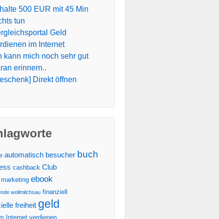
halte 500 EUR mit 45 Min
chts tun
rgleichsportal Geld
rdienen im Internet
h kann mich noch sehr gut
ran erinnern..
eschenk] Direkt öffnen
hlagworte
buch
automatisch
besucher
te
ess
Club
cashback
ebook
 marketing
finanziell
ende wollmilchsau
geld
ielle freiheit
m Internet verdienen