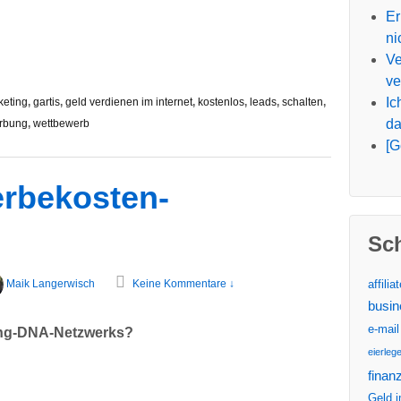
Er
ni
Ve
ve
Ic
keting
,
gartis
,
geld verdienen im internet
,
kostenlos
,
leads
,
schalten
,
da
rbung
,
wettbewerb
[G
rbekosten-
Sc
affilia
Maik Langerwisch
Keine Kommentare ↓
busin
e-mail
ting-DNA-Netzwerks?
eierleg
finanz
Geld i