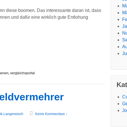
Ma
nn diese boomen. Das interessante daran ist, dass
Mä
önnen und dafür eine wirklich gute Entlohung
Fe
Ja
N
Se
Au
Ju
ienen
,
vergleichsportal
Ka
Geldvermehrer
Co
Ge
J
ik Langerwisch
Keine Kommentare ↓