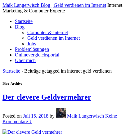
↓
Maik Langerwisch Blog | Geld verdienen im Internet
Internet
Skip
Marketing & Computer Experte
to
Startseite
Main
Blog
Content
Computer & Internet
Geld verdienen im Internet
Jobs
Problemlösungen
Onlinevergleichsportal
Über mich
Startseite
›
Beiträge getagged im internet geld verdienen
Blog-Archive
Der clevere Geldvermehrer
Posted on
Juli 15, 2018
by
Maik Langerwisch
Keine
Kommentare ↓