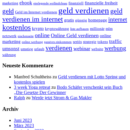
ebook
finanzielle freiheit
marketing
finanziell
eierlegende wollmilchsau
geld verdienen
geld
geld
Geld im Internet verdienen
verdienen im internet
internet
gratis
homepage
günstig
kostenlos
krypto
kryptowährung
millionär
mlm
liste aufbauen
online
Online Geld verdienen
online
netzwerk
nischenseite
traffic
marketing
seriös
strategie
tokens
online werbung
passives einkommen
verdienen
werbung
webinar
umsonst
umstieg
urlaub
website
währung
Neueste Kommentare
Manfred Schultheiss
zu
Geld verdienen mit Lotto Spring und
kostenlos spielen
3 week Yoga retreat
zu
Bodo Schäfer verschenkt sein Buch
„Die Gesetze Der Gewinner
Ralph
zu
Werde jetzt Strom & Gas Makler
Archiv
Juni 2023
März 2023