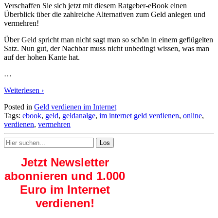
Verschaffen Sie sich jetzt mit diesem Ratgeber-eBook einen
Überblick über die zahlreiche Alternativen zum Geld anlegen und
vermehren!
Über Geld spricht man nicht sagt man so schön in einem geflügelten
Satz. Nun gut, der Nachbar muss nicht unbedingt wissen, was man
auf der hohen Kante hat.
…
Weiterlesen ›
Posted in
Geld verdienen im Internet
Tags:
ebook
,
geld
,
geldanalge
,
im internet geld verdienen
,
online
,
verdienen
,
vermehren
Search
for:
Jetzt Newsletter
abonnieren und 1.000
Euro im Internet
verdienen!