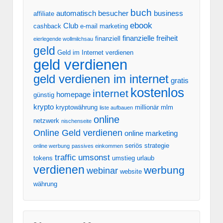
buch
automatisch
besucher
business
affiliate
ebook
Club
cashback
e-mail marketing
finanzielle freiheit
finanziell
eierlegende wollmilchsau
geld
Geld im Internet verdienen
geld verdienen
geld verdienen im internet
gratis
kostenlos
internet
homepage
günstig
krypto
kryptowährung
millionär
mlm
liste aufbauen
online
netzwerk
nischenseite
Online Geld verdienen
online marketing
seriös
strategie
online werbung
passives einkommen
traffic
umsonst
tokens
umstieg
urlaub
verdienen
werbung
webinar
website
währung