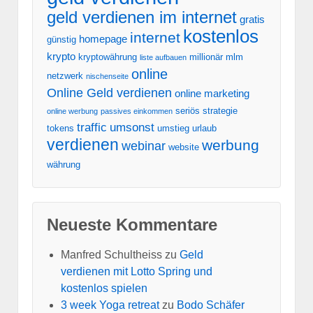
geld verdienen im internet
gratis
kostenlos
internet
homepage
günstig
krypto
kryptowährung
millionär
mlm
liste aufbauen
online
netzwerk
nischenseite
Online Geld verdienen
online marketing
seriös
strategie
online werbung
passives einkommen
traffic
umsonst
tokens
umstieg
urlaub
verdienen
werbung
webinar
website
währung
Neueste Kommentare
Manfred Schultheiss
zu
Geld
verdienen mit Lotto Spring und
kostenlos spielen
3 week Yoga retreat
zu
Bodo Schäfer