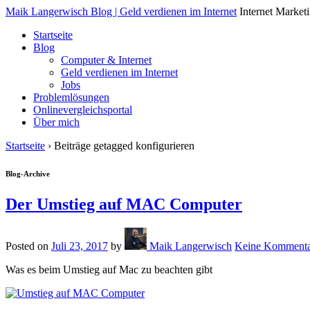
↓
Maik Langerwisch Blog | Geld verdienen im Internet
Internet Marke
Skip
Startseite
to
Blog
Main
Computer & Internet
Content
Geld verdienen im Internet
Jobs
Problemlösungen
Onlinevergleichsportal
Über mich
Startseite
›
Beiträge getagged konfigurieren
Blog-Archive
Der Umstieg auf MAC Computer
Posted on
Juli 23, 2017
by
Maik Langerwisch
Keine Kommenta
Was es beim Umstieg auf Mac zu beachten gibt