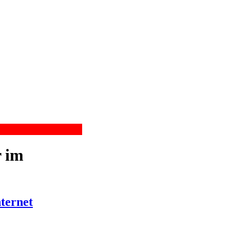
r im
ternet