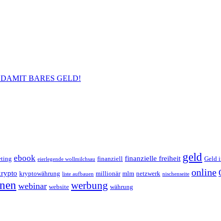
DAMIT BARES GELD!
geld
ebook
finanzielle freiheit
eting
finanziell
Geld i
eierlegende wollmilchsau
online
krypto
kryptowährung
millionär
mlm
netzwerk
liste aufbauen
nischenseite
enen
werbung
webinar
website
währung