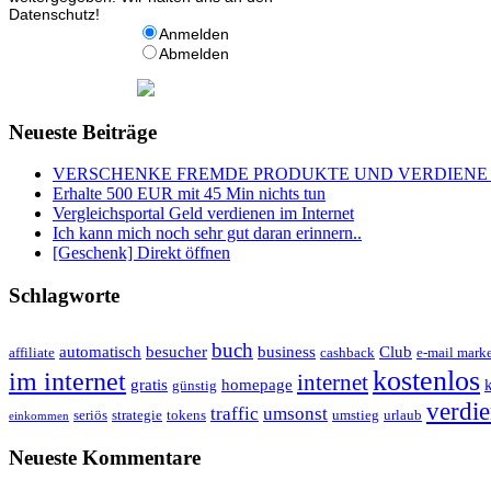
Datenschutz!
Anmelden
Abmelden
Neueste Beiträge
VERSCHENKE FREMDE PRODUKTE UND VERDIENE 
Erhalte 500 EUR mit 45 Min nichts tun
Vergleichsportal Geld verdienen im Internet
Ich kann mich noch sehr gut daran erinnern..
[Geschenk] Direkt öffnen
Schlagworte
buch
automatisch
besucher
business
Club
affiliate
cashback
e-mail mark
kostenlos
im internet
internet
gratis
homepage
günstig
verdi
traffic
umsonst
seriös
strategie
tokens
umstieg
urlaub
einkommen
Neueste Kommentare