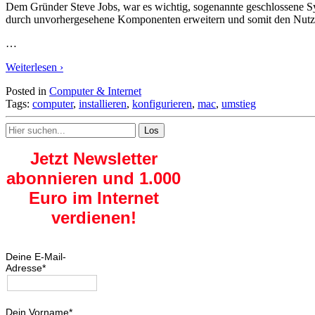
Dem Gründer Steve Jobs, war es wichtig, sogenannte geschlossene Syst
durch unvorhergesehene Komponenten erweitern und somit den Nutzer
…
Weiterlesen ›
Posted in
Computer & Internet
Tags:
computer
,
installieren
,
konfigurieren
,
mac
,
umstieg
Search
for:
Jetzt Newsletter
abonnieren und 1.000
Euro im Internet
verdienen!
Deine E-Mail-
Adresse*
Dein Vorname*