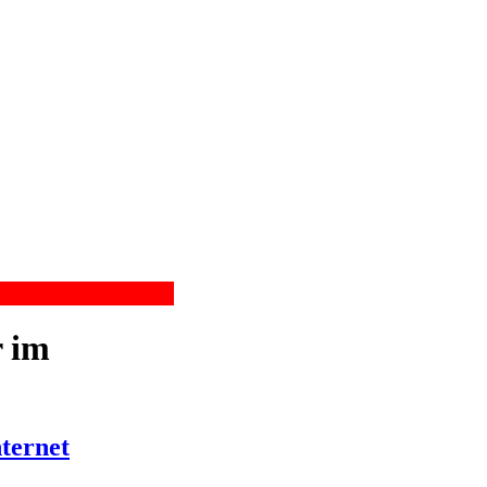
r im
ternet