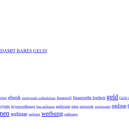
DAMIT BARES GELD!
geld
ebook
finanzielle freiheit
eting
finanziell
Geld i
eierlegende wollmilchsau
online
krypto
kryptowährung
millionär
mlm
netzwerk
liste aufbauen
nischenseite
enen
werbung
webinar
website
währung