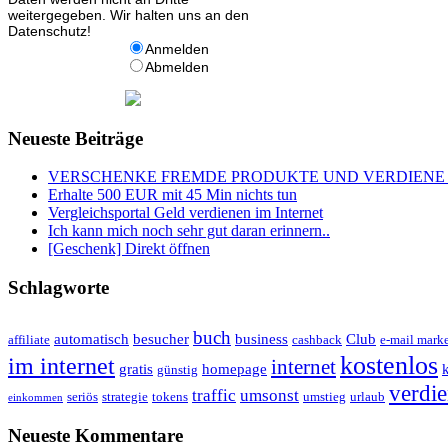
weitergegeben. Wir halten uns an den
Datenschutz!
Anmelden
Abmelden
Neueste Beiträge
VERSCHENKE FREMDE PRODUKTE UND VERDIENE 
Erhalte 500 EUR mit 45 Min nichts tun
Vergleichsportal Geld verdienen im Internet
Ich kann mich noch sehr gut daran erinnern..
[Geschenk] Direkt öffnen
Schlagworte
buch
automatisch
besucher
business
Club
affiliate
cashback
e-mail mark
kostenlos
im internet
internet
gratis
homepage
günstig
verdi
traffic
umsonst
seriös
strategie
tokens
umstieg
urlaub
einkommen
Neueste Kommentare