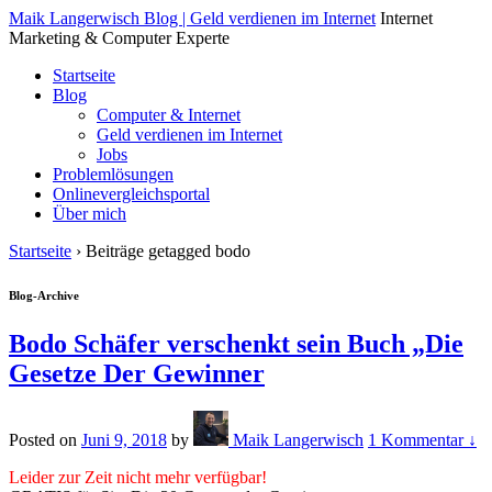
↓
Maik Langerwisch Blog | Geld verdienen im Internet
Internet
Skip
Marketing & Computer Experte
to
Startseite
Main
Blog
Content
Computer & Internet
Geld verdienen im Internet
Jobs
Problemlösungen
Onlinevergleichsportal
Über mich
Startseite
›
Beiträge getagged bodo
Blog-Archive
Bodo Schäfer verschenkt sein Buch „Die
Gesetze Der Gewinner
Posted on
Juni 9, 2018
by
Maik Langerwisch
1 Kommentar ↓
Leider zur Zeit nicht mehr verfügbar!