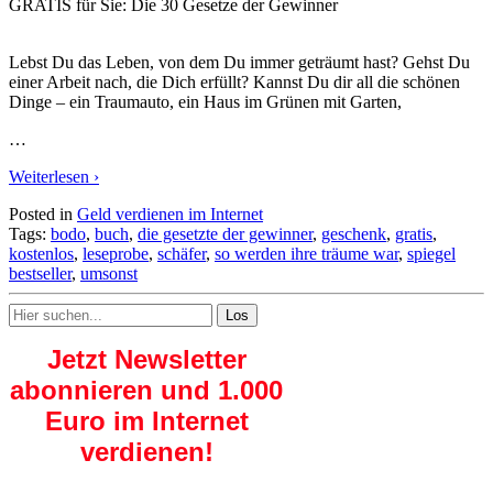
GRATIS für Sie: Die 30 Gesetze der Gewinner
Lebst Du das Leben, von dem Du immer geträumt hast? Gehst Du
einer Arbeit nach, die Dich erfüllt? Kannst Du dir all die schönen
Dinge – ein Traumauto, ein Haus im Grünen mit Garten,
…
Weiterlesen ›
Posted in
Geld verdienen im Internet
Tags:
bodo
,
buch
,
die gesetzte der gewinner
,
geschenk
,
gratis
,
kostenlos
,
leseprobe
,
schäfer
,
so werden ihre träume war
,
spiegel
bestseller
,
umsonst
Search
for:
Jetzt Newsletter
abonnieren und 1.000
Euro im Internet
verdienen!