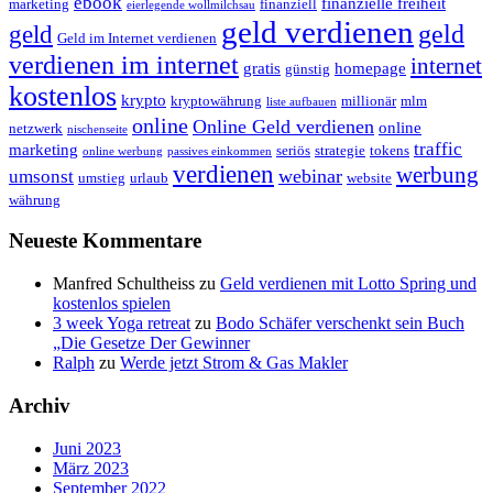
ebook
finanzielle freiheit
marketing
finanziell
eierlegende wollmilchsau
geld verdienen
geld
geld
Geld im Internet verdienen
verdienen im internet
internet
gratis
homepage
günstig
kostenlos
krypto
kryptowährung
millionär
mlm
liste aufbauen
online
Online Geld verdienen
online
netzwerk
nischenseite
traffic
marketing
seriös
strategie
tokens
online werbung
passives einkommen
verdienen
werbung
webinar
umsonst
umstieg
urlaub
website
währung
Neueste Kommentare
Manfred Schultheiss
zu
Geld verdienen mit Lotto Spring und
kostenlos spielen
3 week Yoga retreat
zu
Bodo Schäfer verschenkt sein Buch
„Die Gesetze Der Gewinner
Ralph
zu
Werde jetzt Strom & Gas Makler
Archiv
Juni 2023
März 2023
September 2022