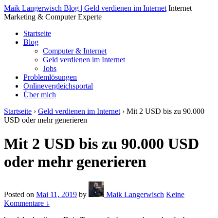
↓
Maik Langerwisch Blog | Geld verdienen im Internet
Internet
Skip
Marketing & Computer Experte
to
Startseite
Main
Blog
Content
Computer & Internet
Geld verdienen im Internet
Jobs
Problemlösungen
Onlinevergleichsportal
Über mich
Startseite
›
Geld verdienen im Internet
›
Mit 2 USD bis zu 90.000
USD oder mehr generieren
Mit 2 USD bis zu 90.000 USD
oder mehr generieren
Posted on
Mai 11, 2019
by
Maik Langerwisch
Keine
Kommentare ↓