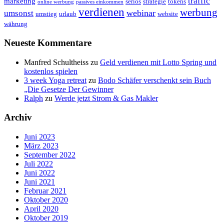
traffic
marketing
seriös
strategie
tokens
online werbung
passives einkommen
verdienen
werbung
webinar
umsonst
umstieg
urlaub
website
währung
Neueste Kommentare
Manfred Schultheiss
zu
Geld verdienen mit Lotto Spring und
kostenlos spielen
3 week Yoga retreat
zu
Bodo Schäfer verschenkt sein Buch
„Die Gesetze Der Gewinner
Ralph
zu
Werde jetzt Strom & Gas Makler
Archiv
Juni 2023
März 2023
September 2022
Juli 2022
Juni 2022
Juni 2021
Februar 2021
Oktober 2020
April 2020
Oktober 2019