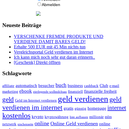
Abmelden
Neueste Beiträge
VERSCHENKE FREMDE PRODUKTE UND
VERDIENE DAMIT BARES GELD!
Erhalte 500 EUR mit 45 Min nichts tun
Vergleichsportal Geld verdienen im Internet
Ich kann mich noch sehr gut daran erinnern..
[Geschenk] Direkt öffnen
Schlagworte
buch
automatisch
besucher
business
Club
affiliate
cashback
e-mail
ebook
finanzielle freiheit
marketing
finanziell
eierlegende wollmilchsau
geld verdienen
geld
geld
Geld im Internet verdienen
verdienen im internet
internet
gratis
homepage
günstig
kostenlos
krypto
kryptowährung
millionär
mlm
liste aufbauen
online
Online Geld verdienen
online
netzwerk
nischenseite