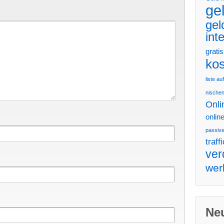
ge
gel
int
gratis
kos
liste a
nischen
Onli
onlin
passiv
traffi
ver
wer
Ne