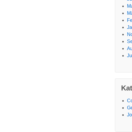
Ma
Mä
Fe
Ja
N
Se
Au
Ju
Ka
Co
Ge
J