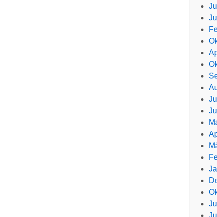
Ju
Ju
Fe
Ok
Ap
Ok
Se
Au
Ju
Ju
Ma
Ap
Mä
Fe
Ja
D
Ok
Ju
Ju