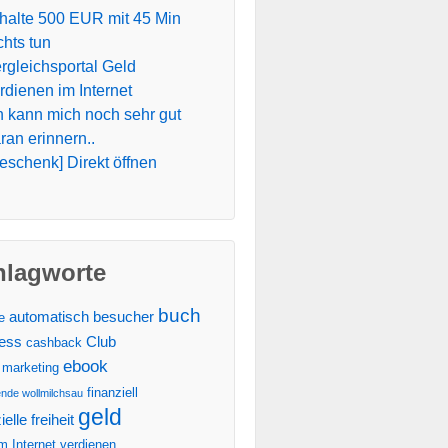
halte 500 EUR mit 45 Min
chts tun
rgleichsportal Geld
rdienen im Internet
h kann mich noch sehr gut
ran erinnern..
eschenk] Direkt öffnen
hlagworte
buch
automatisch
besucher
te
ess
Club
cashback
ebook
 marketing
finanziell
ende wollmilchsau
geld
ielle freiheit
m Internet verdienen