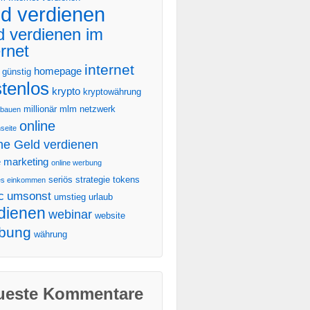
ld verdienen
d verdienen im
ernet
internet
homepage
günstig
tenlos
krypto
kryptowährung
millionär
mlm
netzwerk
ufbauen
online
seite
ne Geld verdienen
e marketing
online werbung
seriös
strategie
tokens
es einkommen
c
umsonst
umstieg
urlaub
dienen
webinar
website
bung
währung
ueste Kommentare