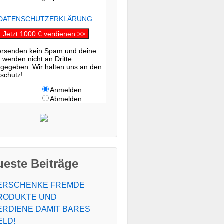
 DATENSCHUTZERKLÄRUNG
Jetzt 1000 € verdienen >>
ersenden kein Spam und deine
 werden nicht an Dritte
rgegeben. Wir halten uns an den
schutz!
Anmelden
Abmelden
este Beiträge
ERSCHENKE FREMDE
RODUKTE UND
ERDIENE DAMIT BARES
ELD!