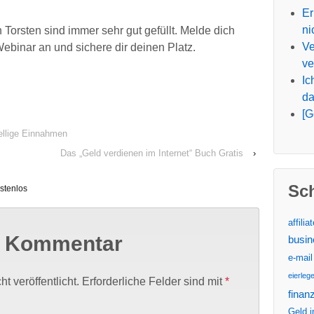
Er
ni
 Torsten sind immer sehr gut gefüllt. Melde dich
Ve
ebinar an und sichere dir deinen Platz.
ve
Ic
da
[G
ellige Einnahmen
Das „Geld verdienen im Internet“ Buch Gratis
›
Sc
stenlos
affilia
n Kommentar
busin
e-mail
eierleg
t veröffentlicht.
Erforderliche Felder sind mit
*
finanz
Geld i