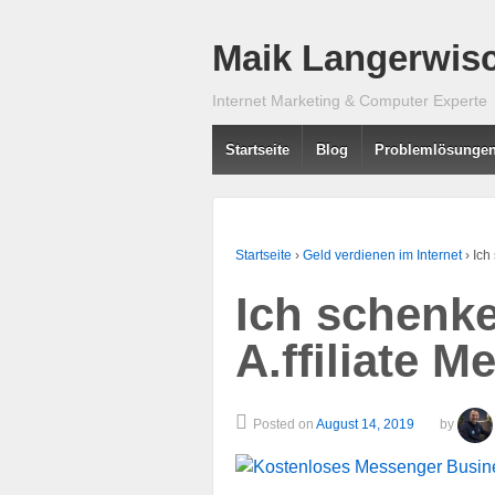
Maik Langerwisc
Internet Marketing & Computer Experte
Startseite
Blog
Problemlösunge
Startseite
›
Geld verdienen im Internet
›
Ich
Ich schenke 
A.ffiliate 
Posted on
August 14, 2019
by