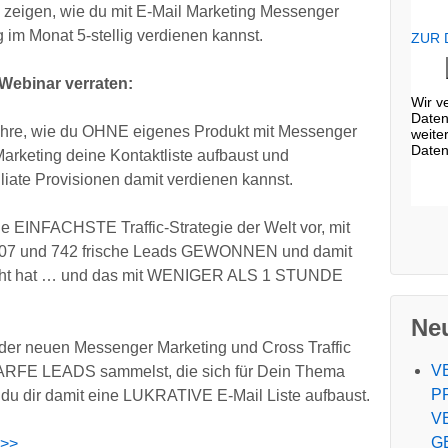
u zeigen, wie du mit E-Mail Marketing Messenger
g im Monat 5-stellig verdienen kannst.
ZUR
 Webinar verraten:
Wir v
Daten
hre, wie du OHNE eigenes Produkt mit Messenger
weite
Daten
Marketing deine Kontaktliste aufbaust und
ate Provisionen damit verdienen kannst.
die EINFACHSTE Traffic-Strategie der Welt vor, mit
 407 und 742 frische Leads GEWONNEN und damit
cht hat … und das mit WENIGER ALS 1 STUNDE
Neu
der neuen Messenger Marketing und Cross Traffic
V
RFE LEADS sammelst, die sich für Dein Thema
P
d du dir damit eine LUKRATIVE E-Mail Liste aufbaust.
V
G
 >>