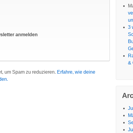
Ma
ve
un
3 
Sc
sletter anmelden
Bu
G
R
& 
t, um Spam zu reduzieren.
Erfahre, wie deine
den.
Ar
Ju
Mä
Se
Ju