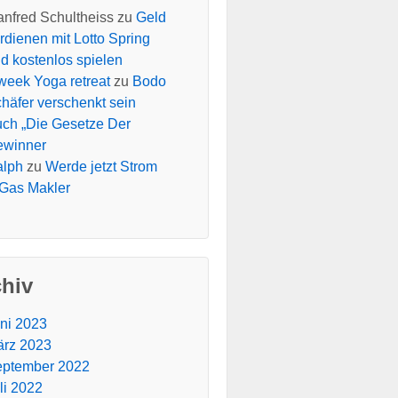
nfred Schultheiss
zu
Geld
rdienen mit Lotto Spring
d kostenlos spielen
week Yoga retreat
zu
Bodo
häfer verschenkt sein
ch „Die Gesetze Der
ewinner
alph
zu
Werde jetzt Strom
Gas Makler
chiv
ni 2023
rz 2023
ptember 2022
li 2022