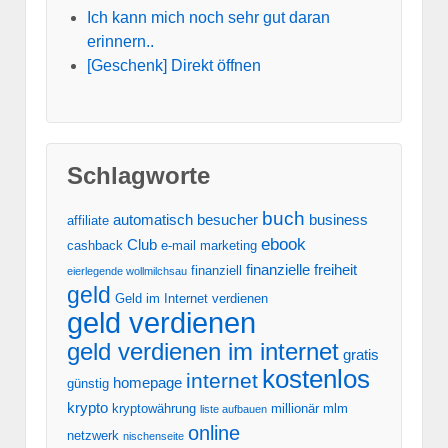
Ich kann mich noch sehr gut daran
erinnern..
[Geschenk] Direkt öffnen
Schlagworte
buch
automatisch
besucher
business
affiliate
ebook
Club
cashback
e-mail marketing
finanzielle freiheit
finanziell
eierlegende wollmilchsau
geld
Geld im Internet verdienen
geld verdienen
geld verdienen im internet
gratis
kostenlos
internet
homepage
günstig
krypto
kryptowährung
millionär
mlm
liste aufbauen
online
netzwerk
nischenseite