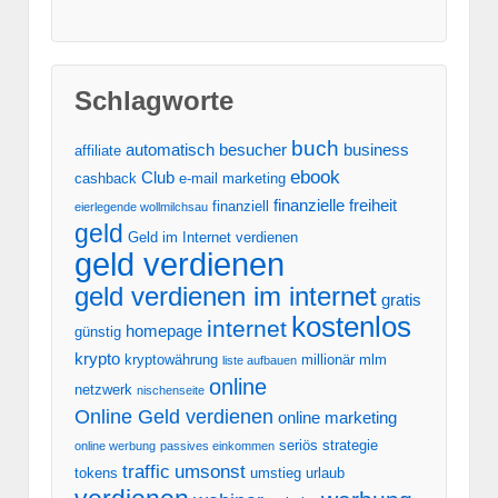
Schlagworte
buch
automatisch
besucher
business
affiliate
ebook
Club
cashback
e-mail marketing
finanzielle freiheit
finanziell
eierlegende wollmilchsau
geld
Geld im Internet verdienen
geld verdienen
geld verdienen im internet
gratis
kostenlos
internet
homepage
günstig
krypto
kryptowährung
millionär
mlm
liste aufbauen
online
netzwerk
nischenseite
Online Geld verdienen
online marketing
seriös
strategie
online werbung
passives einkommen
traffic
umsonst
tokens
umstieg
urlaub