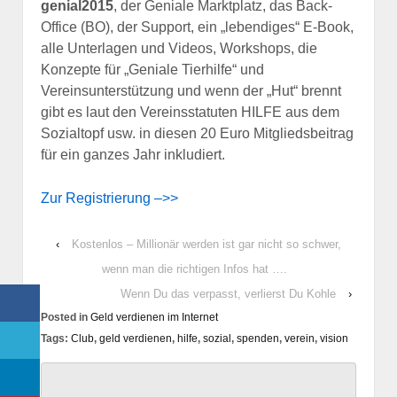
genial2015
, der Geniale Marktplatz, das Back-
Office (BO), der Support, ein „lebendiges“ E-Book,
alle Unterlagen und Videos, Workshops, die
Konzepte für „Geniale Tierhilfe“ und
Vereinsunterstützung und wenn der „Hut“ brennt
gibt es laut den Vereinsstatuten HILFE aus dem
Sozialtopf usw. in diesen 20 Euro Mitgliedsbeitrag
für ein ganzes Jahr inkludiert.
Zur Registrierung –>>
‹
Kostenlos – Millionär werden ist gar nicht so schwer,
wenn man die richtigen Infos hat ….
Wenn Du das verpasst, verlierst Du Kohle
›
Posted in
Geld verdienen im Internet
Tags:
Club
,
geld verdienen
,
hilfe
,
sozial
,
spenden
,
verein
,
vision